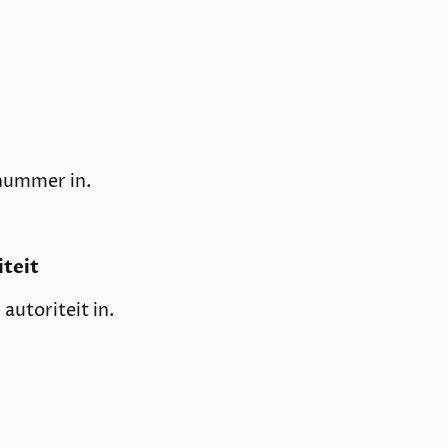
nummer in.
teit
utoriteit in.